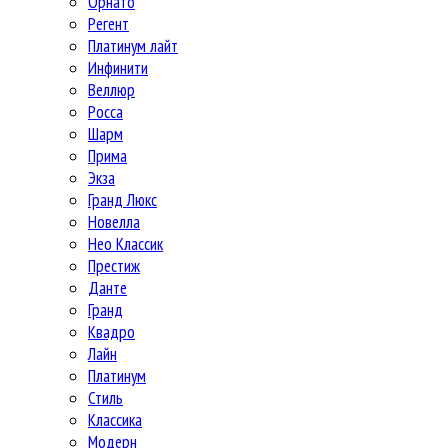
Орнато
Регент
Платинум лайт
Инфинити
Веллюр
Росса
Шарм
Прима
Экза
Гранд Люкс
Новелла
Нео Классик
Престиж
Данте
Гранд
Квадро
Лайн
Платинум
Стиль
Классика
Модерн